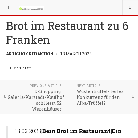
YOU ARE HERE:
GRÜNDER
FIRMEN NEWS
Brot im Restaurant zu 6
Franken
ARTICHOX REDAKTION
13 MARCH 2023
FIRMEN NEWS
PREVIOUS ARTICLE
NEXT ARTICLE
D/Shopping:
Wüstentrüffel/Terfes:
Galeria/Karstadt/Kaufhof
Konkurrenz für den
schliesst 52
Alba-Trüffel?
Warenhäuser
13.03.2023|
Bern|Brot im Restaurant|Ein