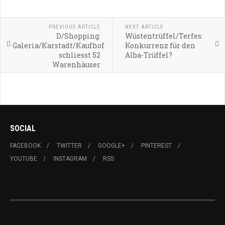
PREVIOUS ARTICLE
NEXT ARTICLE
D/Shopping:
Wüstentrüffel/Terfes:
Galeria/Karstadt/Kaufhof
Konkurrenz für den
schliesst 52
Alba-Trüffel?
Warenhäuser
SOCIAL
FACEBOOK
TWITTER
GOOGLE+
PINTEREST
YOUTUBE
INSTAGRAM
RSS