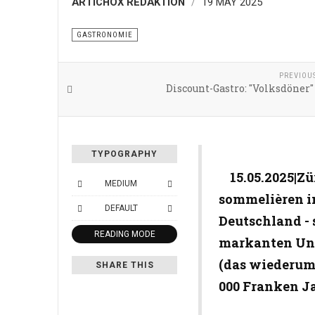
ARTICHOX REDAKTION
19 MAY 2025
GASTRONOMIE
PREVIOU
Discount-Gastro: "Volksdöner" 
TYPOGRAPHY
15.05.2025|Zü
MEDIUM
sommelièren i
DEFAULT
Deutschland - 
READING MODE
markanten Unt
(das wiederum 
SHARE THIS
000 Franken J