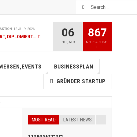
06
867
AKTION
12 JULY 2026
T, DIPLOMIERT...
THU
,
AUG
NEUE ARTIKEL
AKTION
19 JUNE 2026
VICE - JETZT AUCH IN
MESSEN,EVENTS
BUSINESSPLAN
GRÜNDER STARTUP
AKTION
07 MAY 2026
T, DIPLOMIERT...
AKTION
05 MAY 2026
MOST READ
LATEST NEWS
26 - SIEG GEHT AN JANIS