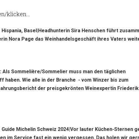
en/klicken...
a Hispania, Basel|Headhunterin Sira Henschen führt zusam
erin Nora Page das Weinhandelsgeschäft ihres Vaters weite
n: Als Sommelière/Sommelier muss man den täglichen
f haben. Wie alle in der Branche - vom Winzer bis zum
ahrungsbericht der preisgekrönten Weinexpertin Friederi
| Guide Michelin Schweiz 2024|Vor lauter Küchen-Sternen 
en im Service fast ein wenig vergessen. Das holen wir ger