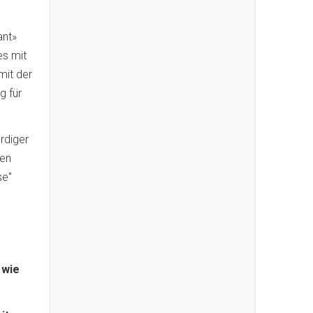
ant»
s mit
mit der
g für
rdiger
hen
se"
 wie