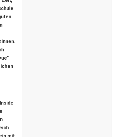
 Zeit,
Schule
guten
en
sinnen.
ch
vue"
eichen
Inside
e
en
eich
ein mit