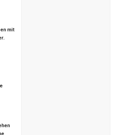
men mit
r.
ke
gehen
ne