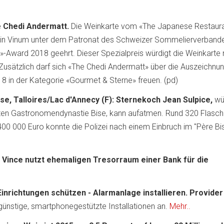
 Chedi Andermatt.
Die Weinkarte vom «The Japanese Restaur
 Vinum unter dem Patronat des Schweizer Sommelierverbande
-Award 2018 geehrt. Dieser Spezialpreis würdigt die Weinkarte 
usätzlich darf sich «The Chedi Andermatt» über die Auszeichnun
8 in der Kategorie «Gourmet & Sterne» freuen. (pd)
se, Talloires/Lac d'Annecy (F): Sternekoch Jean Sulpice,
wü
ten Gastronomendynastie Bise, kann aufatmen. Rund 320 Flasc
00 000 Euro konnte die Polizei nach einem Einbruch im "Père Bi
 Vince nutzt ehemaligen Tresorraum einer Bank für die
inrichtungen schützen - Alarmanlage installieren. Provider
günstige, smartphonegestützte Installationen an.
Mehr..