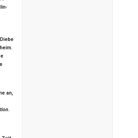
lin-
 Diebe
 heim.
re
e
he an,
ation
.