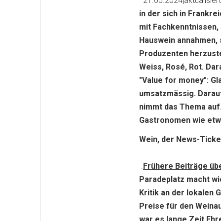
21.05.2024|aktualisiert
in der sich in Frankr
mit Fachkenntnissen, 
Hauswein annahmen, s
Produzenten herzustel
Weiss, Rosé, Rot. Dar
"Value for money": Gl
umsatzmässig. Darauf
nimmt das Thema auf.
Gastronomen wie etw
Wein, der News-Ticke
.
Frühere Beiträge übe
Paradeplatz macht wi
Kritik an der lokalen
Preise für den Weina
war es lange Zeit Ehr