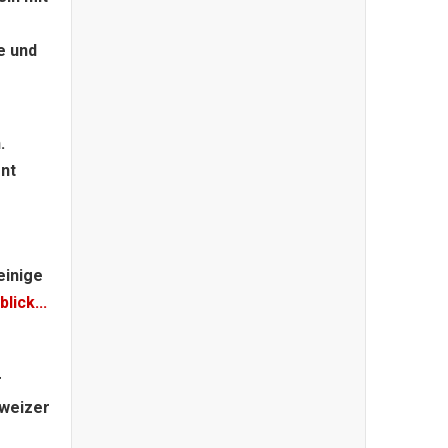
e und
.
nt
einige
lick...
r
hweizer