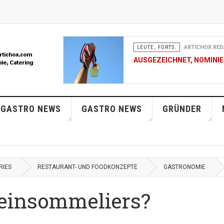
LEUTE, FORTS.
ARTICHOX RED
AUSGEZEICHNET, NOMINIER
LEUTE, FORTS.
ARTICHOX RED
 GASTRO NEWS
GASTRO NEWS
FRAUENNETZWERK FOODSER
GRÜNDER
DER SCHWEIZ
LEUTE, FORTS.
ARTICHOX RED
AUSGEZEICHNET, NOMINIER
RIES
RESTAURANT- UND FOODKONZEPTE
GASTRONOMIE
LEUTE, FORTS.
ARTICHOX RED
einsommeliers?
LA CUISINE DES JEUNES 20
MÜLLER