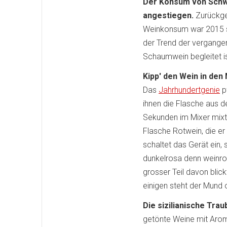
Der Konsum von Schwei
angestiegen.
Zurückge
Weinkonsum war 2015 so
der Trend der vergange
Schaumwein begleitet is
Kipp' den Wein in den
Das
Jahrhundertgenie
p
ihnen die Flasche aus de
Sekunden im Mixer mixt.
Flasche Rotwein, die er 
schaltet das Gerät ein
dunkelrosa denn weinrot
grosser Teil davon bli
einigen steht der Mund 
Die sizilianische Tra
getönte Weine mit Aro