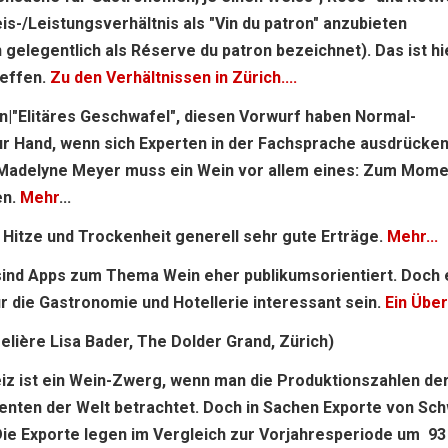
-/Leistungsverhältnis als "Vin du patron" anzubieten
gelegentlich als Réserve du patron bezeichnet). Das ist hi
reffen.
Zu den Verhältnissen in Zürich....
n|"Elitäres Geschwafel", diesen Vorwurf haben Normal-
ur Hand, wenn sich Experten in der Fachsprache ausdrücken
Madelyne Meyer muss ein Wein vor allem eines: Zum Mome
en.
Mehr
...
 Hitze und Trockenheit generell sehr gute Erträge.
Mehr...
sind Apps zum Thema Wein eher publikumsorientiert. Doch 
r die Gastronomie und Hotellerie interessant sein.
Ein Überb
lière Lisa Bader, The Dolder Grand, Zürich)
iz ist ein Wein-Zwerg, wenn man die Produktionszahlen de
nten der Welt betrachtet. Doch in Sachen Exporte von Sc
Die Exporte legen im Vergleich zur Vorjahresperiode um 93