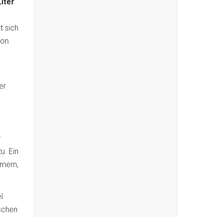
iter
t sich
von
er
r
u. Ein
hmern,
l
schen