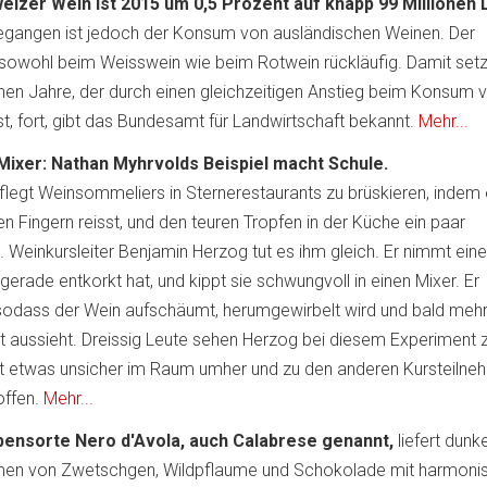
zer Wein ist 2015 um 0,5 Prozent auf knapp 99 Millionen L
gangen ist jedoch der Konsum von ausländischen Weinen. Der
wohl beim Weisswein wie beim Rotwein rückläufig. Damit setz
nen Jahre, der durch einen gleichzeitigen Anstieg beim Konsum 
t, fort, gibt das Bundesamt für Landwirtschaft bekannt.
Mehr...
 Mixer: Nathan Myhrvolds Beispiel macht Schule.
flegt Weinsommeliers in Sternerestaurants zu brüskieren, indem 
n Fingern reisst, und den teuren Tropfen in der Küche ein paar
 Weinkursleiter Benjamin Herzog tut es ihm gleich. Er nimmt eine
gerade entkorkt hat, und kippt sie schwungvoll in einen Mixer. Er
, sodass der Wein aufschäumt, herumgewirbelt wird und bald meh
 aussieht. Dreissig Leute sehen Herzog bei diesem Experiment z
ckt etwas unsicher im Raum umher und zu den anderen Kursteilne
offen.
Mehr...
ubensorte Nero d'Avola, auch Calabrese genannt,
liefert dunke
men von Zwetschgen, Wildpflaume und Schokolade mit harmoni