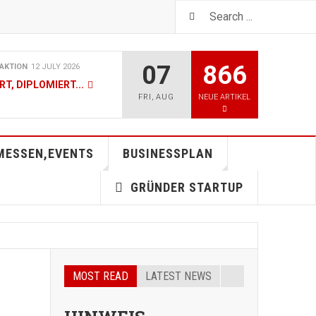
07
866
AKTION
12 JULY 2026
T, DIPLOMIERT...
FRI
,
AUG
NEUE ARTIKEL
AKTION
19 JUNE 2026
VICE - JETZT AUCH IN
MESSEN,EVENTS
BUSINESSPLAN
GRÜNDER STARTUP
AKTION
07 MAY 2026
T, DIPLOMIERT...
AKTION
05 MAY 2026
MOST READ
LATEST NEWS
26 - SIEG GEHT AN JANIS