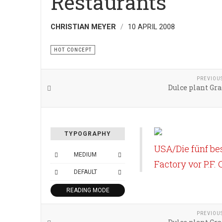
Restaurants
CHRISTIAN MEYER
10 APRIL 2008
HOT CONCEPT
PREVIOU
Dulce plant Gr
TYPOGRAPHY
USA/Die fünf be
MEDIUM
Factory vor P.F. 
DEFAULT
READING MODE
SHARE THIS
PREVIOU