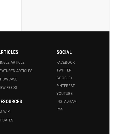
ARTICLES
SOCIAL
INGLE ARTICLE
FACEBOOK
TWITTER
EATURED ARTICLES
GOOGLE+
SHOWCASE
PINTEREST
EW FEEDS
YOUTUBE
RESOURCES
INSTAGRAM
RSS
A WIKI
PDATES