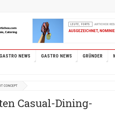
LEUTE, FORTS.
ARTICHOX RED
AUSGEZEICHNET, NOMINIER
LEUTE, FORTS.
ARTICHOX RED
 GASTRO NEWS
GASTRO NEWS
FRAUENNETZWERK FOODSER
GRÜNDER
DER SCHWEIZ
LEUTE, FORTS.
ARTICHOX RED
AUSGEZEICHNET, NOMINIER
OT CONCEPT
LEUTE, FORTS.
ARTICHOX RED
ten Casual-Dining-
LA CUISINE DES JEUNES 20
MÜLLER