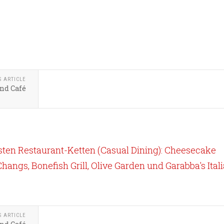
S ARTICLE
and Café
sten Restaurant-Ketten (Casual Dining): Cheesecake
Changs, Bonefish Grill, Olive Garden und Garabba's Ital
S ARTICLE