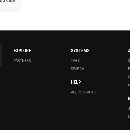
and Café
EXPLORE
SYSTEMS
PARTNERS
TAGS
S
SEARCH
F
HELP
N
ALL CONTACTS
J
U