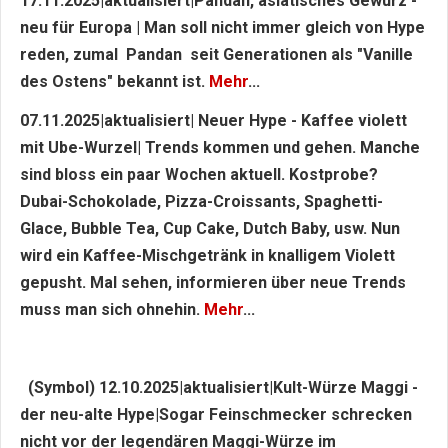
17.11.2025|aktualisiert|Pandan, asiatisches Gewürz -
neu für Europa | Man soll nicht immer gleich von Hype
reden, zumal Pandan seit Generationen als "Vanille
des Ostens" bekannt ist.
Mehr
...
07.11.2025|aktualisiert| Neuer Hype - Kaffee violett
mit Ube-Wurzel| Trends kommen und gehen. Manche
sind bloss ein paar Wochen aktuell. Kostprobe?
Dubai-Schokolade, Pizza-Croissants, Spaghetti-
Glace, Bubble Tea, Cup Cake, Dutch Baby, usw. Nun
wird ein Kaffee-Mischgetränk in knalligem Violett
gepusht. Mal sehen, informieren über neue Trends
muss man sich ohnehin.
Mehr
...
(Symbol) 12.10.2025|aktualisiert|Kult-Würze Maggi -
der neu-alte Hype|Sogar Feinschmecker schrecken
nicht vor der legendären Maggi-Würze im