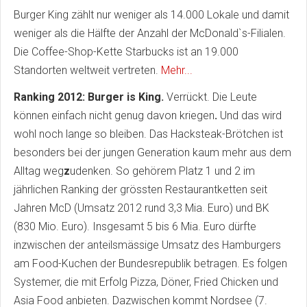
Burger King zählt nur weniger als 14.000 Lokale und damit
weniger als die Hälfte der Anzahl der McDonald`s-Filialen.
Die Coffee-Shop-Kette Starbucks ist an 19.000
Standorten weltweit vertreten.
Mehr...
Ranking 2012: Burger is King.
Verrückt. Die Leute
können einfach nicht genug davon kriegen
.
Und das wird
wohl noch lange so bleiben. Das Hacksteak-Brötchen ist
besonders bei der jungen Generation kaum mehr aus dem
Alltag weg
z
udenken. So gehörem Platz 1 und 2 im
jährlichen Ranking der grössten Restaurantketten seit
Jahren McD (Umsatz 2012 rund 3,3 Mia. Euro) und BK
(830 Mio. Euro). Insgesamt 5 bis 6 Mia. Euro dürfte
inzwischen der anteilsmässige Umsatz des Hamburgers
am Food-Kuchen der Bundesrepublik betragen. Es folgen
Systemer, die mit Erfolg Pizza, Döner, Fried Chicken und
Asia Food anbieten. Dazwischen kommt Nordsee (7.