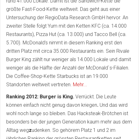
rund 41.000 Lokale. Damit ist die Sandwich-Kette die
größte Fast-Food-Kette weltweit. Das geht aus einer
Untersuchung der RegioData Research GmbH hervor. An
zweiter Stelle folgt Yum mit den Ketten KFC (ca. 14.000
Restaurants), Pizza Hut (ca. 13.000) und Tacco Bell (ca.
5.700). McDonald's nimmt in diesem Ranking erst den
dritten Platz mit circa 35.000 Restaurants ein. Sein Rivale
Burger King zählt nur weniger als 14.000 Lokale und damit
weniger als die Hälfte der Anzahl der McDonald`s-Filialen.
Die Coffee-Shop-Kette Starbucks ist an 19.000
Standorten weltweit vertreten.
Mehr...
Ranking 2012: Burger is King.
Verrückt. Die Leute
können einfach nicht genug davon kriegen
.
Und das wird
wohl noch lange so bleiben. Das Hacksteak-Brötchen ist
besonders bei der jungen Generation kaum mehr aus dem
Alltag weg
z
udenken. So gehörem Platz 1 und 2 im
jährlichen Ranking der grössten Restaurantketten seit