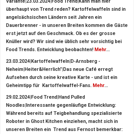
Variante|23.03.2024|Food Trend|Kann man hier
überhaupt von Trend reden? Kartoffelwaffeln sind in
angelsächsischen Ländern seit Jahren ein
Dauerbrenner - in unseren Breiten kommen die Gäste
erst jetzt auf den Geschmack. Ob es der grosse
Knüller wird? Wir sind wie üblich sehr vorsichtig bei
Food Trends. Entwicklung beobachten!
Mehr
...
23.03.2024|Kartoffelwaffeln|D-Arnsberg -
Neheim|Heiter&Herrlich"|Das neue Café erregt
Aufsehen durch seine kreative Karte - und ist ein
Geheimtipp für Kartoffelwaffel-Fans.
Mehr
...
29.02.2024|Food Trend|Hand Pulled
Noodles|Interessante gegenläufige Entwicklung:
Während bereits auf Teigbehandlung spezialisierte
Roboter in Ghost Kitchen einziehen, macht sich in
unseren Breiten ein Trend aus Fernost bemerkbar: